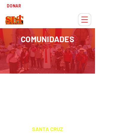
Tiempo
DONAR
Adviento
COMUNIDADES
HUARASIÑA
COMUNIDAD
EXALTACIÓN DE LA SANTA CRUZ
S A N T O P A T R Ó N
SANTA CRUZ