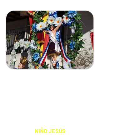
QUILLAGUASA
COMUNIDAD
NIÑO JESÚS DE QUILLAGUASA
S A N T O P A T R Ó N
NIÑO JESÚS