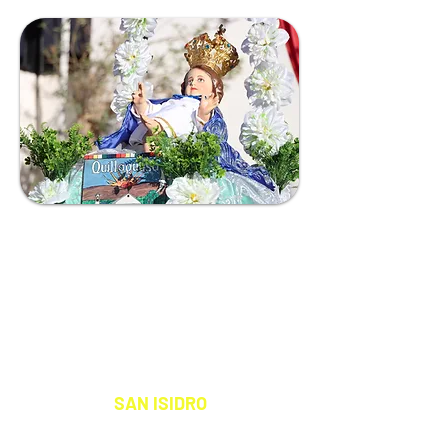
PACHICA
COMUNIDAD
SAN ISIDRO DE PACHICA
S A N T O P A T R Ó N
SAN ISIDRO