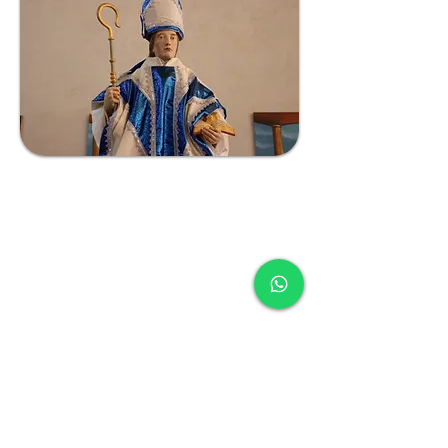
COSCAYA
COMUNIDAD
SAN PEDRO Y SAN PABLO
S A N T O P A T R Ó N
SAN PEDRO