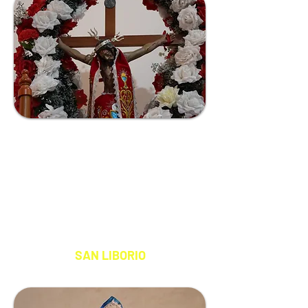
POROMA
COMUNIDAD
DE POROMA
S A N T O P A T R Ó N
SAN LIBORIO