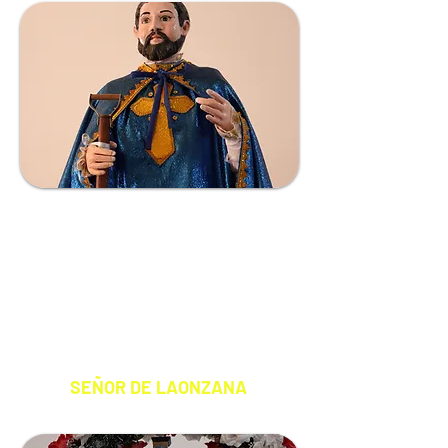
LAONZANA
COMUNIDAD
ESPIRITÚ SANTO DE LAONZANA
S A N T O P A T R Ó N
SEÑOR DE LAONZANA