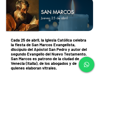
SAN MARCOS
Jueves 25 de abril
Cada 25 de abril, la Iglesia Católica celebra
la fiesta de San Marcos Evangelista,
discípulo del Apóstol San Pedro y autor del
segundo Evangelio del Nuevo Testamento.
San Marcos es patrono de la ciudad de
Venecia (Italia), de los abogados y de
quienes elaboran vitrales.
SANTA CATALINA
DE SIENA
Lunes 29 de abril
Cada 29 de abril, la Iglesia Católica celebra
la fiesta de Santa Catalina de Siena
(1347-
1380)
, mística y Doctora de la Iglesia.