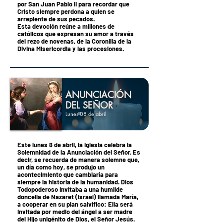
por San Juan Pablo II para recordar que
Cristo siempre perdona a quien se
arrepiente de sus pecados.
Esta devoción reúne a millones de
católicos que expresan su amor a través
del rezo de novenas, de la Coronilla de la
Divina Misericordia y las procesiones.
ANUNCIACIÓN
DEL SEÑOR
Lunes 08 de abril
Este lunes 8 de abril, la Iglesia celebra la
Solemnidad de la Anunciación del Señor. Es
decir, se recuerda de manera solemne que,
un día como hoy, se produjo un
acontecimiento que cambiaría para
siempre la historia de la humanidad. Dios
Todopoderoso invitaba a una humilde
doncella de Nazaret (Israel) llamada María,
a cooperar en su plan salvífico: Ella será
invitada por medio del ángel a ser madre
del Hijo unigénito de Dios, el Señor Jesús.