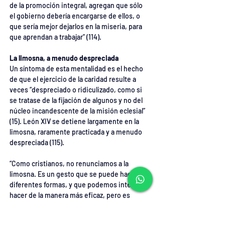
de la promoción integral, agregan que sólo 
el gobierno debería encargarse de ellos, o 
que sería mejor dejarlos en la miseria, para 
que aprendan a trabajar” (114).
La limosna, a menudo despreciada
Un síntoma de esta mentalidad es el hecho 
de que el ejercicio de la caridad resulte a 
veces “despreciado o ridiculizado, como si 
se tratase de la fijación de algunos y no del 
núcleo incandescente de la misión eclesial” 
(15). León XIV se detiene largamente en la 
limosna, raramente practicada y a menudo 
despreciada (115).
“Como cristianos, no renunciamos a la 
limosna. Es un gesto que se puede hacer de 
diferentes formas, y que podemos intentar 
hacer de la manera más eficaz, pero es 
preciso hacerlo. Y siempre será mejor hacer 
algo que no hacer nada. En todo caso nos 