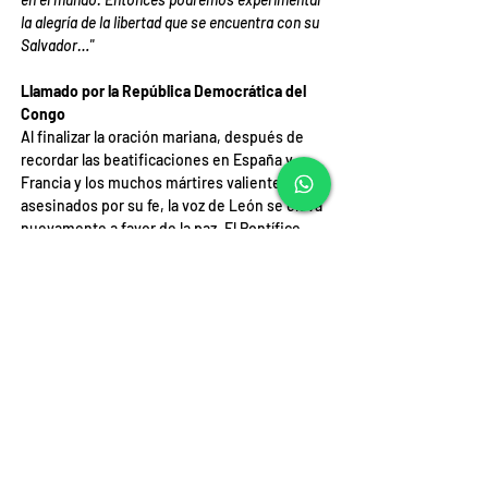
la alegría de la libertad que se encuentra con su 
Salvador…"
Llamado por la República Democrática del 
Congo
Al finalizar la oración mariana, después de 
recordar las beatificaciones en España y 
Francia y los muchos mártires valientes 
asesinados por su fe, la voz de León se eleva 
nuevamente a favor de la paz. El Pontífice 
expresa preocupación por la reanudación de 
los enfrentamientos en la parte oriental de 
la República Democrática del Congo, 
expresa su cercanía con la población e invita 
a respetar los procesos de paz en curso.
Cecilia Seppia
Video: