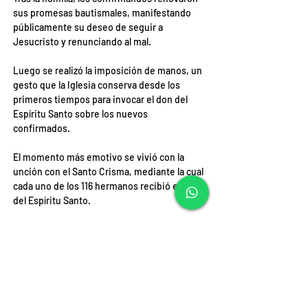
sus promesas bautismales, manifestando 
públicamente su deseo de seguir a 
Jesucristo y renunciando al mal.
Luego se realizó la imposición de manos, un 
gesto que la Iglesia conserva desde los 
primeros tiempos para invocar el don del 
Espíritu Santo sobre los nuevos 
confirmados.
El momento más emotivo se vivió con la 
unción con el Santo Crisma, mediante la cual 
cada uno de los 116 hermanos recibió el sello 
del Espíritu Santo.
En la presentación de los dones, las 
ofrendas fueron llevadas por bailarines e 
integrantes de la pastoral, signo de la 
identidad y riqueza cultural de la religiosidad 
popular de Tarapacá.