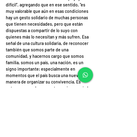
difícil”, agregando que en ese sentido, “es 
muy valorable que aún en esas condiciones 
hay un gesto solidario de muchas personas 
que tienen necesidades, pero que están 
dispuestas a compartir de lo suyo con 
quienes más lo necesitan y más sufren. Esa 
señal de una cultura solidaria, de reconocer 
también que somos parte de una 
comunidad, y hacernos cargo que somos 
familia, somos un país, una nación, es un 
signo importante; especialmente en 
momentos que el país busca una nueva 
manera de organizar su convivencia. Es 
entonces no solo un aporte a quienes más lo 
necesitan, sino al país en su conjunto”.
Se invita a quienes quieran seguir apoyando 
la labor de Caritas Chile a sumarse como 
donante o socio por medio del sitio web 
www.car
itaschile.org
 o a colaborar a través 
de: