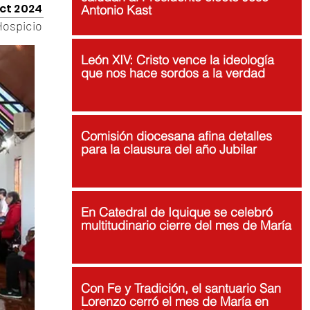
oct 2024
Antonio Kast
Hospicio
León XIV: Cristo vence la ideología
que nos hace sordos a la verdad
Comisión diocesana afina detalles
para la clausura del año Jubilar
En Catedral de Iquique se celebró
multitudinario cierre del mes de María
Con Fe y Tradición, el santuario San
Lorenzo cerró el mes de María en