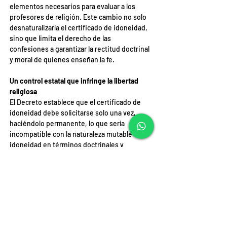
elementos necesarios para evaluar a los 
profesores de religión. Este cambio no solo 
desnaturalizaría el certificado de idoneidad, 
sino que limita el derecho de las 
confesiones a garantizar la rectitud doctrinal 
y moral de quienes enseñan la fe.
Un control estatal que infringe la libertad 
religiosa
El Decreto establece que el certificado de 
idoneidad debe solicitarse solo una vez, 
haciéndolo permanente, lo que sería 
incompatible con la naturaleza mutable de la 
idoneidad en términos doctrinales y 
morales y con situaciones que ocurren en el 
mundo de hoy, como que un docente no 
católico imparta religión católica. Además, 
se otorgan nuevos plazos y requisitos que 
obligan a las autoridades religiosas a 
responder y justificar denegaciones de 
certificados en un periodo de 30 días, lo 