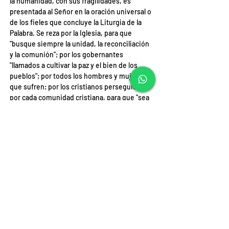
la humanidad, con sus fragilidades, es 
presentada al Señor en la oración universal o 
de los fieles que concluye la Liturgia de la 
Palabra. Se reza por la Iglesia, para que 
"busque siempre la unidad, la reconciliación 
y la comunión"; por los gobernantes 
"llamados a cultivar la paz y el bien de los 
pueblos"; por todos los hombres y mujeres 
que sufren; por los cristianos perseguidos; 
por cada comunidad cristiana, para que "sea 
testigo de su propia fe, en la oración y en la 
caridad".
Al final de la celebración, directamente 
desde el parvis de la Basílica, Francisco 
pronunció el Ángelus, antes de impartir su 
bendición y hacer un amplio recorrido en su 
Papamóvil para saludar a los fieles y 
peregrinos que le aclamaban en la plaza.
Fuente: Vatican News