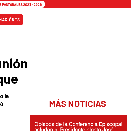
 PASTORALES 2023 - 2026
Tiempo
NACIÓNES
Adviento
unión
ique
o la
MÁS NOTICIAS
la
Obispos de la Conferencia Episcopal
saludan al Presidente electo José