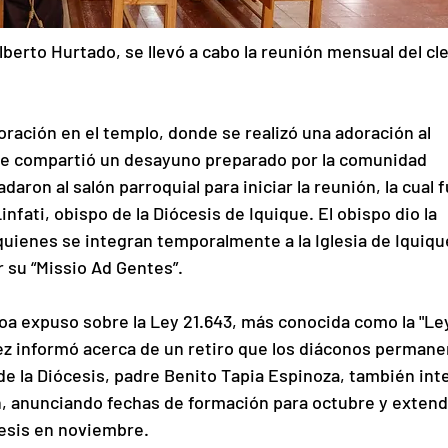
lberto Hurtado, se llevó a cabo la reunión mensual del cle
ación en el templo, donde se realizó una adoración al 
se compartió un desayuno preparado por la comunidad 
daron al salón parroquial para iniciar la reunión, la cual f
nfati, obispo de la Diócesis de Iquique. El obispo dio la 
quienes se integran temporalmente a la Iglesia de Iquiqu
 su “Missio Ad Gentes”.
a expuso sobre la Ley 21.643, más conocida como la "Le
ez informó acerca de un retiro que los diáconos permane
l de la Diócesis, padre Benito Tapia Espinoza, también int
n, anunciando fechas de formación para octubre y exten
ócesis en noviembre.