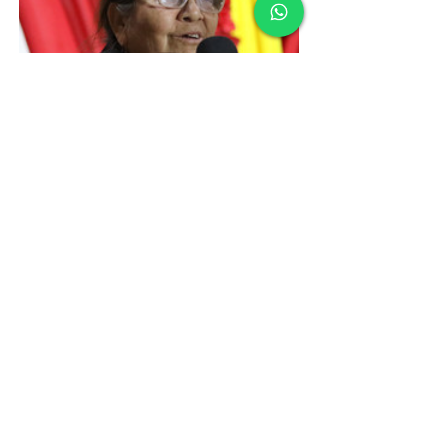
Fuente: Parroquia San Lorenzo de Tarapacá
ANTERIOR
SIGUIENTE