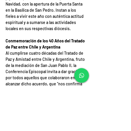
Navidad, con la apertura de la Puerta Santa 
en la Basílica de San Pedro. Instan a los 
fieles a vivir este año con auténtica actitud 
espiritual y a sumarse a las actividades 
locales en sus respectivas diócesis.
Conmemoración de los 40 Años del Tratado 
de Paz entre Chile y Argentina
Al cumplirse cuatro décadas del Tratado de 
Paz y Amistad entre Chile y Argentina, fruto 
de la mediación de San Juan Pablo II, la 
Conferencia Episcopal invita a dar gracias 
por todos aquellos que colaboraron en 
alcanzar dicho acuerdo, que “nos confirma 
que el diálogo, el derecho y la justicia son 
siempre el camino para la solución pacífica 
de los conflictos”.
Finalmente, los obispos celebran los 50 
años de la Dedicación del Santuario Nacional 
de Maipú, renovando la “súplica humilde y 