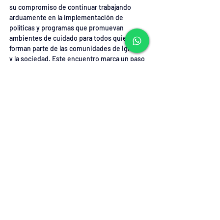
su compromiso de continuar trabajando 
arduamente en la implementación de 
políticas y programas que promuevan 
ambientes de cuidado para todos quienes 
forman parte de las comunidades de Iglesia 
y la sociedad. Este encuentro marca un paso 
significativo en los esfuerzos de la Iglesia 
en Chile por prevenir los abusos, mostrando 
su determinación de avanzar hacia un futuro 
más seguro y transparente.
Cabe recordar que quienes forman parte del 
Consejo son: Mons. Ricardo Morales Galindo, 
O. de M. (Presidente); Mons. Juan Ignacio 
González Errázuriz; Pilar Ramírez Rodríguez; 
Ana María Celis Brunet; P. Larry Yévenes 
Canales, SJ; P. David Albornoz Pavisic, SDB; 
Andrea Idalsoaga Montoya; María Cristina 
Benavente Echeverría; Paulina Benavente 
Vargas; y la Hna. Verónica Santillán, delegada 
en representación de Conferre.