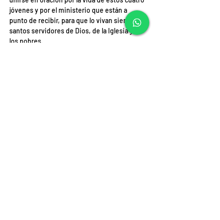
jóvenes y por el ministerio que están a 
punto de recibir, para que lo vivan siendo 
santos servidores de Dios, de la Iglesia y de 
los pobres.
Documento Adjunto:
Diaconado en Transito
.pdf
Descargar PDF • 222KB
Fuente: Diócesis de Iquique
ANTERIOR
SIGUIENTE
DIRECCIÓN