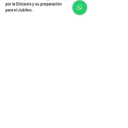
por la Diócesis y su preparación 
para el Jubileo.
Descargar Homilía:
ANIVERSARIO DE LA DIOCESIS DE IQUIQUE 2024
.pdf
Descargar PDF • 229KB
Transmisión en Vivo:
Fuente: Comunicaciones Diócesis de Iquique