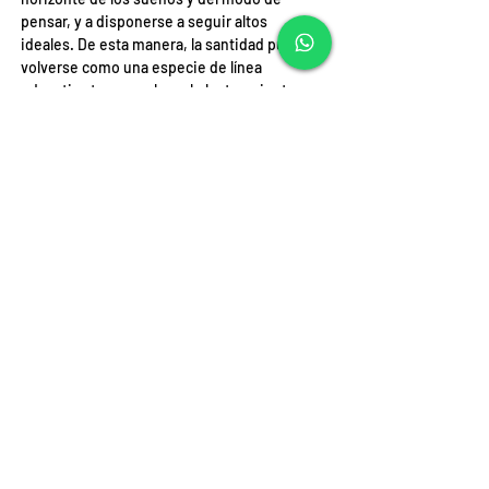
pensar, y a disponerse a seguir altos 
ideales. De esta manera, la santidad puede 
volverse como una especie de línea 
educativa trasversal en el planteamiento 
global del conocimiento. Para esto espero 
que sus ambientes, además de ser lugares 
de estudio, de investigación y de 
aprendizaje, lugares de “información”, sean 
también contextos de “formación”, donde se 
ayude a abrir la mente y el corazón a la 
acción del Espíritu Santo”.
Conociendo los santos, y en particular a las 
santas -dijo- “en toda la profundidad y 
especificidad de su humanidad”, es como la 
formación “será aún más capaz de tocar a 
cada persona en su integridad y en su 
singularidad”.
“En el mundo, donde las mujeres siguen 
sufriendo tanta violencia, desigualdad, 