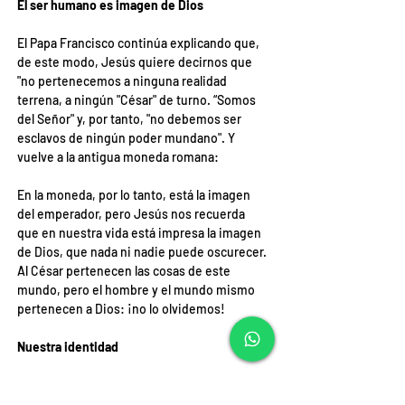
El ser humano es imagen de Dios
El Papa Francisco continúa explicando que, 
de este modo, Jesús quiere decirnos que 
"no pertenecemos a ninguna realidad 
terrena, a ningún "César" de turno. “Somos 
del Señor" y, por tanto, "no debemos ser 
esclavos de ningún poder mundano". Y 
vuelve a la antigua moneda romana:
En la moneda, por lo tanto, está la imagen 
del emperador, pero Jesús nos recuerda 
que en nuestra vida está impresa la imagen 
de Dios, que nada ni nadie puede oscurecer. 
Al César pertenecen las cosas de este 
mundo, pero el hombre y el mundo mismo 
pertenecen a Dios: ¡no lo olvidemos!
Nuestra identidad
El Papa concluye su catequesis con 
preguntas sobre nuestra identidad como 