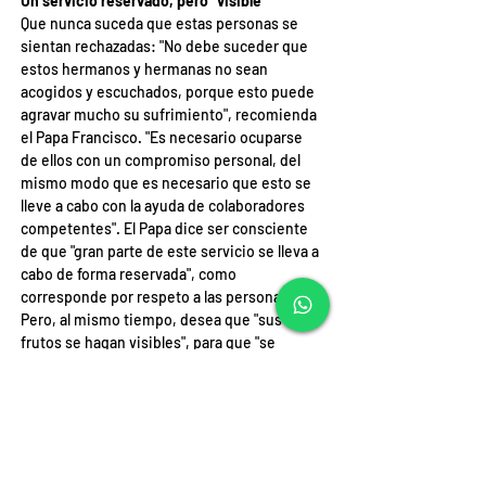
Un servicio reservado, pero "visible"
Que nunca suceda que estas personas se 
sientan rechazadas: "No debe suceder que 
estos hermanos y hermanas no sean 
acogidos y escuchados, porque esto puede 
agravar mucho su sufrimiento", recomienda 
el Papa Francisco. "Es necesario ocuparse 
de ellos con un compromiso personal, del 
mismo modo que es necesario que esto se 
lleve a cabo con la ayuda de colaboradores 
competentes". El Papa dice ser consciente 
de que "gran parte de este servicio se lleva a 
cabo de forma reservada", como 
corresponde por respeto a las personas. 
Pero, al mismo tiempo, desea que "sus 
frutos se hagan visibles", para que "se 
conozca y se vea el trabajo que realizan 
acompañando el ministerio de protección 
de las Iglesias locales.
Su cercanía a las autoridades de las Iglesias 
locales les reforzará a la hora de compartir 