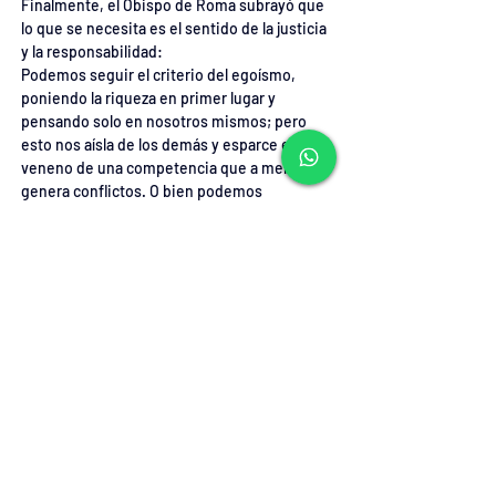
Finalmente, el Obispo de Roma subrayó que 
lo que se necesita es el sentido de la justicia 
y la responsabilidad:
Podemos seguir el criterio del egoísmo, 
poniendo la riqueza en primer lugar y 
pensando solo en nosotros mismos; pero 
esto nos aísla de los demás y esparce el 
veneno de una competencia que a menudo 
genera conflictos. O bien podemos 
reconocer todo lo que tenemos como un 
don de Dios que debemos administrar, y 
utilizarlo como instrumento para compartir, 
para crear redes de amistad y solidaridad, 
para construir el bien, para construir un 
mundo más justo, más equitativo y más 
fraterno.
Video: