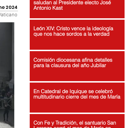
saludan al Presidente electo José
ene 2024
Antonio Kast
Vaticano
León XIV: Cristo vence la ideología
que nos hace sordos a la verdad
Comisión diocesana afina detalles
para la clausura del año Jubilar
En Catedral de Iquique se celebró
multitudinario cierre del mes de María
Con Fe y Tradición, el santuario San