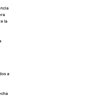
ncia 
era 
e la 
a 
 
dos a 
echa 