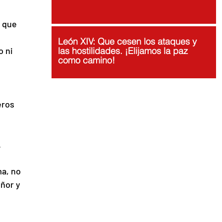
 que 
León XIV: Que cesen los ataques y
 ni 
las hostilidades. ¡Elijamos la paz
como camino!
eros 
.
a, no 
ñor y 