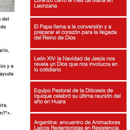
Lorenzo cerró el mes de María en
Laonzana
 del 
 de 
El Papa llama a la conversión y a
preparar el corazón para la llegada
del Reino de Dios
rio, 
León XIV: la Navidad de Jesús nos
revela un Dios que nos involucra en
ús y a 
lo cotidiano
 ayuda 
Equipo Pastoral de la Diócesis de
Iquique celebró su última reunión del
año en Huara
ta, 
n?”». 
Argentina: encuentro de Animadores
Laicos Redentoristas en Resistencia