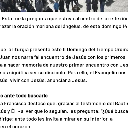
. Esta fue la pregunta que estuvo al centro de la reflexión
rezar la oración mariana del ángelus, de este domingo 14
que la liturgia presenta este II Domingo del Tiempo Ordina
 Juan nos narra “el encuentro de Jesús con los primeros 
vita a hacer memoria de nuestro primer encuentro con Jes
sús significa ser su discípulo. Para ello, el Evangelio nos
sús, vivir con Jesús, anunciar a Jesús.
io ante todo buscarlo
pa Francisco destacó que, gracias al testimonio del Bautis
s y Él, «al ver que lo seguían, les pregunta: “¿Qué busca
rige: ante todo les invita a mirar en su interior, a 
en el corazón.