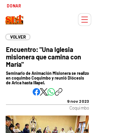
Tiempo
DONAR
Adviento
VOLVER
Encuentro: "Una Iglesia
misionera que camina con
María"
Seminario de Animación Misionera se realizo
en coquimbo Coquimbo y reunió Diócesis
de Arica hasta Illapel.
9 nov 2023
Coquimbo