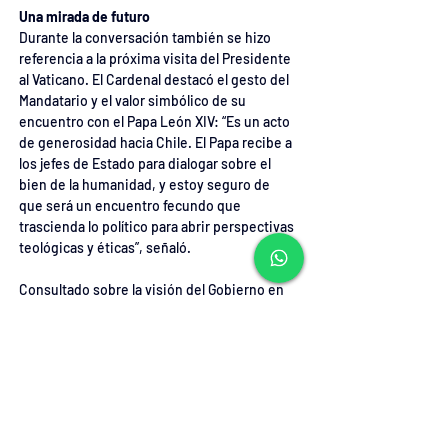
Una mirada de futuro
Durante la conversación también se hizo 
referencia a la próxima visita del Presidente 
al Vaticano. El Cardenal destacó el gesto del 
Mandatario y el valor simbólico de su 
encuentro con el Papa León XIV: “Es un acto 
de generosidad hacia Chile. El Papa recibe a 
los jefes de Estado para dialogar sobre el 
bien de la humanidad, y estoy seguro de 
que será un encuentro fecundo que 
trascienda lo político para abrir perspectivas 
teológicas y éticas”, señaló.
Consultado sobre la visión del Gobierno en 
temas valóricos, el Arzobispo valoró que “el 
Presidente haya retirado la urgencia al 
proyecto de eutanasia, dando espacio a una 
reflexión más profunda”. Añadió que una 
frase del propio Mandatario lo conmovió 
especialmente: “El Presidente me dijo algo 
muy simple y muy cierto: la eutanasia no es 