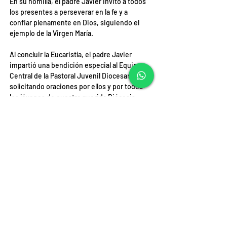
En su homilía, el padre Javier invitó a todos 
los presentes a perseverar en la fe y a 
confiar plenamente en Dios, siguiendo el 
ejemplo de la Virgen María.
Al concluir la Eucaristía, el padre Javier 
impartió una bendición especial al Equipo 
Central de la Pastoral Juvenil Diocesana, 
solicitando oraciones por ellos y por todos 
los jóvenes de nuestra querida Diócesis.
Fuente: Comunicaciones Diócesis de Iquique
ANTERIOR
SIGUIENTE
DIRECCIÓN
Chintuya S/N - Tarapacá.
Huara, Chile.