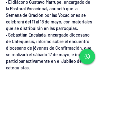
• El diácono Gustavo Marrupe, encargado de 
la Pastoral Vocacional, anunció que la 
Semana de Oración por las Vocaciones se 
celebrará del 11 al 18 de mayo, con materiales 
que se distribuirán en las parroquias.
• Sebastián Encalada, encargado diocesano 
de Catequesis, informó sobre el encuentro 
diocesano de jóvenes de Confirmación, que 
se realizará el sábado 17 de mayo, e invitó a 
participar activamente en el Jubileo de los 
catequistas.
• Gabriel Alburquenque, asesor de la Pastoral 
Juvenil, agradeció la participación en el 
reciente encuentro interparroquial y 
anunció que el próximo encuentro en el 
Decanato Sur será el 21 de junio. Además, 
destacó dos actividades juveniles para 
mayo: un concierto con Fernando Leiva el 
30 de mayo en la parroquia Nuestra Señora 
de la Paz, y una caminata juvenil diocesana 
el 31 de mayo a las 17:00 hrs, desde Plaza 
Prat hasta Playa Brava, culminando con 