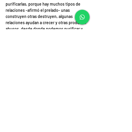
purificarlas, porque hay muchos tipos de 
relaciones -afirmó el prelado- unas 
construyen otras destruyen, algunas 
relaciones ayudan a crecer y otras producen 
abusos, desde donde podemos purificar y 
transformar e iluminar las relaciones. 
Algunos lo han subrayado desde la caridad 
como la vivió Cristo es que podemos 
purificar y actualizar nuestras relaciones.
Video:
Video: