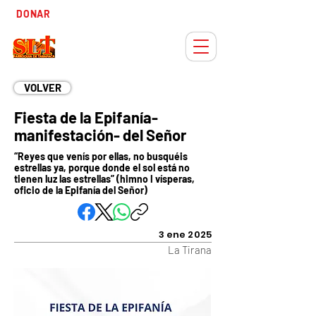
Tiempo
DONAR
Adviento
VOLVER
Fiesta de la Epifanía-
manifestación- del Señor
“Reyes que venís por ellas, no busquéis
estrellas ya, porque donde el sol está no
tienen luz las estrellas” (himno I vísperas,
oficio de la Epifanía del Señor)
3 ene 2025
La Tirana