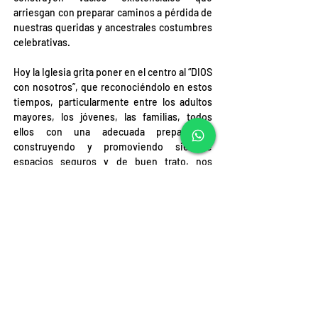
arriesgan con preparar caminos a pérdida de 
nuestras queridas y ancestrales costumbres 
celebrativas.
Hoy la Iglesia grita poner en el centro al “DIOS 
con nosotros”, que reconociéndolo en estos 
tiempos, particularmente entre los adultos 
mayores, los jóvenes, las familias, todos 
ellos con una adecuada preparación, 
construyendo y promoviendo siempre 
espacios seguros y de buen trato, nos 
encontremos todos llanos a una verdadera 
conversión pastoral con gestos y actitudes 
concretas, que vincule verdaderamente a los 
laicos en la toma de decisiones,
 y no solo de 
modo aparente o estético
, sino de modo real 
, con participación y consultas concretas en 
los consejos pastorales, construyendo 
verdaderos consejos económicos que no 
caminen al filo del precipicio del conflicto de 
interés. En todo ello y más que sea el 