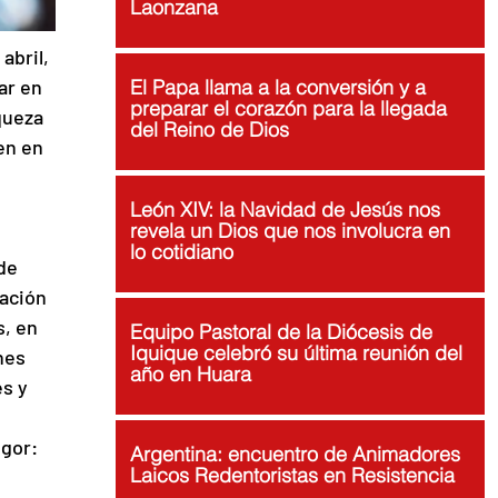
Laonzana
abril, 
ar en 
El Papa llama a la conversión y a
preparar el corazón para la llegada
queza 
del Reino de Dios
en en 
León XIV: la Navidad de Jesús nos
revela un Dios que nos involucra en
lo cotidiano
de 
ación 
, en 
Equipo Pastoral de la Diócesis de
Iquique celebró su última reunión del
nes 
año en Huara
s y 
gor: 
Argentina: encuentro de Animadores
Laicos Redentoristas en Resistencia