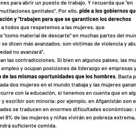
nes para abrir un puesto de trabajo. Y recuerda que "en 
utilaciones genitales". Por ello, 
pide a los gobiernos qu
ción y "trabajen para que se garanticen los derechos 
e a todos que respetemos a las mujeres, que 
 "como material de descarte" en muchas partes del mun
se dicen más avanzados, son víctimas de violencia y abu
iedad no avanzará".
tan las contradicciones. Si bien en algunos países, las mu
e empleo y ocupan posiciones de liderazgo en empresas y
n de las mismas oportunidades que los hombres
.
Basta p
ada dos mujeres en el mundo trabaja y las mujeres ganan
urre con la educación, si tenemos en cuenta que en alg
 y escribir son minoría: por ejemplo, en Afganistán son e
dades se traducen en enormes dificultades económicas: 
el 8% de las mujeres y niñas vivirán en pobreza extrema,
ndrá suficiente comida. 