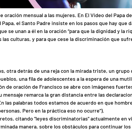
e oración mensual a las mujeres. En El Video del Papa de 
l Papa, el Santo Padre insiste en los pasos que hay que d
que se unan a él en la oración “para que la dignidad y la ri
las culturas, y para que cese la discriminación que sufr
s, otra detrás de una reja con la mirada triste, un grupo 
ueblos, una fila de adolescentes a la espera de una mutil
ión de oración de Francisco se abre con imágenes fuertes
Su mensaje remarca la gran distancia entre las declaracio
("En las palabras todos estamos de acuerdo en que hombre
rsonas. Pero en la práctica eso no ocurre").
etos, citando "leyes discriminatorias" actualmente en vi
erminada manera, sobre los obstáculos para continuar los 