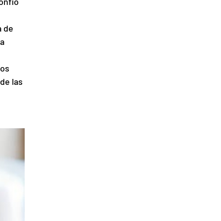
onfió 
 de 
a 
os 
de las 