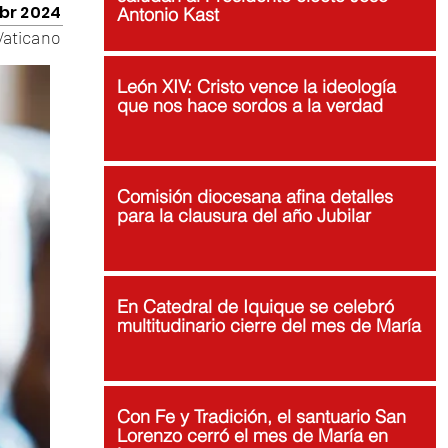
br 2024
Antonio Kast
Vaticano
León XIV: Cristo vence la ideología
que nos hace sordos a la verdad
Comisión diocesana afina detalles
para la clausura del año Jubilar
En Catedral de Iquique se celebró
multitudinario cierre del mes de María
Con Fe y Tradición, el santuario San
Lorenzo cerró el mes de María en