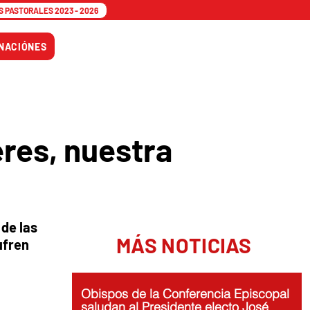
 PASTORALES 2023 - 2026
Tiempo
NACIÓNES
Adviento
eres, nuestra
 de las
MÁS NOTICIAS
ufren
Obispos de la Conferencia Episcopal
saludan al Presidente electo José