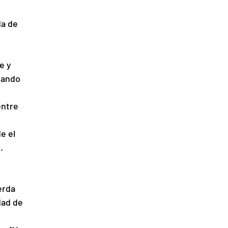
da de 
e y 
dando 
ntre 
e el 
.
erda 
dad de 