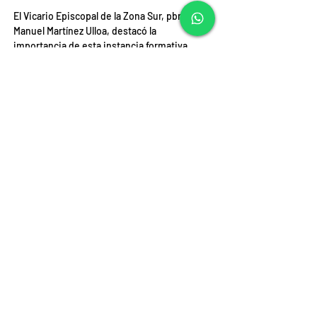
El Vicario Episcopal de la Zona Sur, pbro. 
Manuel Martínez Ulloa, destacó la 
importancia de esta instancia formativa 
como una oportunidad para "preparar el 
corazón y ser portadores, en nuestras 
comunidades, de esta esperanza cristiana 
que nos acerca cada vez más al Reino de 
Dios". Este esfuerzo fue acompañado de un 
enfoque especial en la espiritualidad sinodal 
y en la creación de ambientes seguros y 
fraternos, que buscan reflejar el espíritu de 
renovación promovido por el magisterio del 
papa Francisco.
En otras diócesis como San Felipe, se 
realizó en enero una semana dedicada a la 
formación que en vez de tener una única 
sede como en Santiago,, se efectuó en las 
mismas parroquias para facilitar la 
participación de la gente.