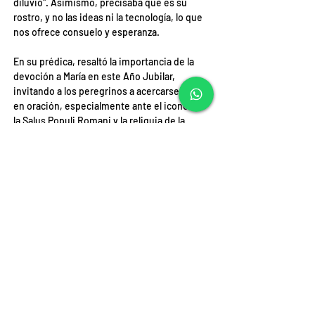
diluvio". Asimismo, precisaba que es su 
rostro, y no las ideas ni la tecnología, lo que 
nos ofrece consuelo y esperanza.
En su prédica, resaltó la importancia de la 
devoción a María en este Año Jubilar, 
invitando a los peregrinos a acercarse a ella 
en oración, especialmente ante el icono de 
la Salus Populi Romani y la reliquia de la 
Santa Cuna de Jesús. La Basílica de Santa 
María la Mayor, conocida como "Belén de 
Occidente", simboliza la misión mariana de 
guiar a todos hacia Cristo, al igual que la 
Estrella de Belén condujo a los pastores 
hacia el Salvador.
Finalmente, Makrickas exhortó a vivir este 
Año Santo con una auténtica preocupación 
por los demás, en particular por los más 
necesitados. Instó a seguir el camino de 
esperanza y amor que María nos ofrece y 
encomendó nuestras vidas y tiempos a la 