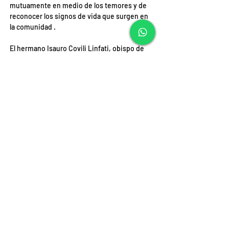
mutuamente en medio de los temores y de 
reconocer los signos de vida que surgen en 
la comunidad .
El hermano Isauro Covili Linfati, obispo de 
Iquique, valoró el trabajo realizado y 
agradeció a la expositora, entregándole un 
presente en señal de gratitud por su 
servicio a la Diócesis.
En el momento final, ingresó por el pasillo 
central una barca, signo de una Iglesia que 
deja la orilla de la rutina para lanzarse a las 
aguas profundas de la misión.
Este símbolo representó el compromiso de 
ir al encuentro de la juventud en Alto 
Hospicio, acoger al migrante en la costa y 
acompañar al adulto mayor en las quebradas.
Durante la lectura del Evangelio, el obispo 
Covili invitó a todos a reconocerse como 