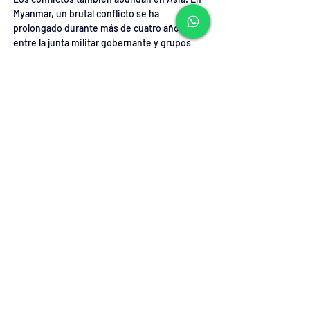
Myanmar, un brutal conflicto se ha 
prolongado durante más de cuatro años 
entre la junta militar gobernante y grupos 
rebeldes que ahora controlan amplias zonas 
del país. La península de Corea sigue 
dividida y asolada por una guerra basada en 
la lógica de la disuasión nuclear; mientras 
que la frontera entre Pakistán y Afganistán 
ha sido durante mucho tiempo escenario de 
un conflicto que se ha prolongado en el 
tiempo, aunque fuera de la atención pública.
Oceanía no es la excepción, con Papúa 
Nueva Guinea experimentando 
ocasionalmente resurgimientos de la 
violencia tribal. América Latina, quizás 
menos afectada por la guerra abierta, cuenta 
sin embargo con muchos países donde la 
delincuencia y la violencia aún reinan. 
Empezando por Haití, el país más pobre de 
América, donde casi el 80 % del territorio 