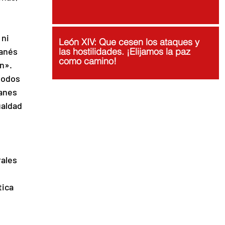
ni 
León XIV: Que cesen los ataques y
anés 
las hostilidades. ¡Elijamos la paz
como camino!
n». 
todos 
anes 
ualdad 
ales 
ica 