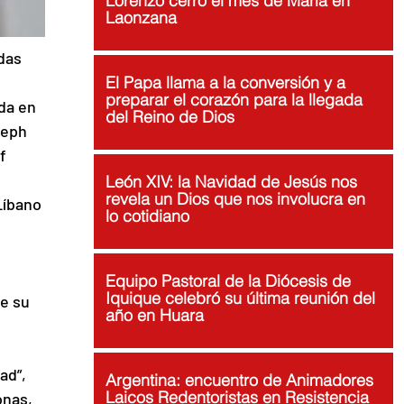
Lorenzo cerró el mes de María en
Laonzana
das 
El Papa llama a la conversión y a
preparar el corazón para la llegada
da en 
del Reino de Dios
seph 
f 
León XIV: la Navidad de Jesús nos
revela un Dios que nos involucra en
Líbano 
lo cotidiano
Equipo Pastoral de la Diócesis de
Iquique celebró su última reunión del
e su 
año en Huara
 
ad”, 
Argentina: encuentro de Animadores
Laicos Redentoristas en Resistencia
onas, 