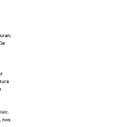
uran, 
De 
l 
tura 
e 
vir, 
 nos 