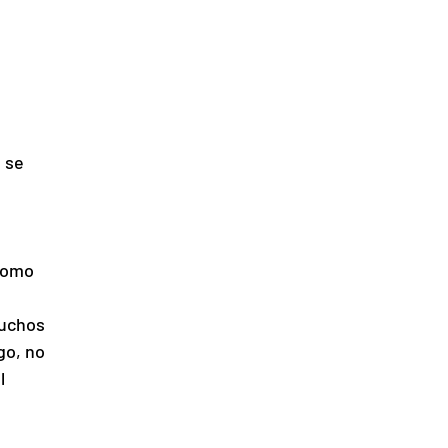
 se 
como 
muchos 
go, no 
l 