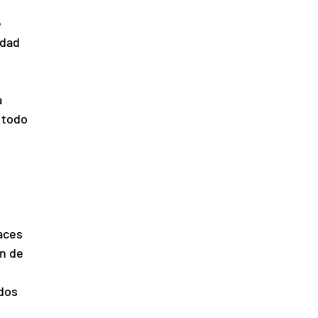
 
dad 
 
 todo 
 
aces 
n de 
dos 