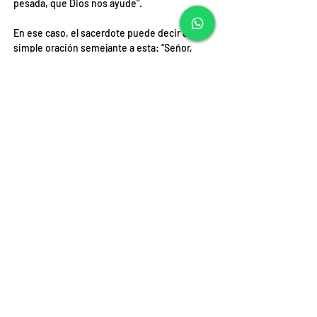
pesada, que Dios nos ayude".
En ese caso, el sacerdote puede decir una 
simple oración semejante a esta: “Señor, 
mira a estos hijos tuyos, concédeles salud, 
trabajo, paz, ayuda mutua. Libéralos de todo 
lo que contradice tu Evangelio y concédeles 
vivir según tu voluntad. Amén”. Y finaliza 
con el signo de la cruz sobre cada uno de los 
dos.
Son 10 o 15 segundos. ¿Tiene sentido negar 
este tipo de bendiciones a esas dos 
personas que la suplican? ¿No vale la pena 
sostener su fe, poca o mucha, auxiliar su 
debilidad con la bendición divina, dar un 
cauce a esa apertura a la trascendencia que 
podría llevarlos a ser más fieles al Evangelio?
Por si quedaran dudas, la Declaración agrega 
que cuando la bendición sea pedida por una 
pareja en situación irregular, “aunque se 