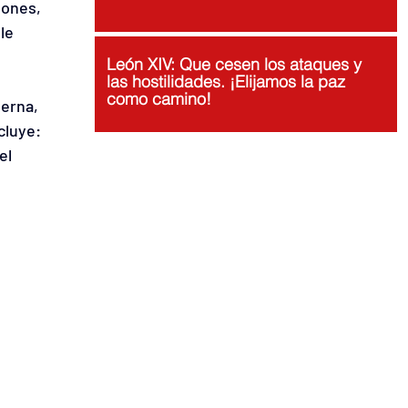
iones, 
le 
León XIV: Que cesen los ataques y
las hostilidades. ¡Elijamos la paz
como camino!
erna, 
cluye: 
el 