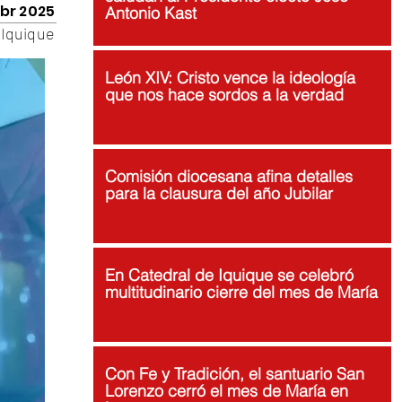
abr 2025
Antonio Kast
Iquique
León XIV: Cristo vence la ideología
que nos hace sordos a la verdad
Comisión diocesana afina detalles
para la clausura del año Jubilar
En Catedral de Iquique se celebró
multitudinario cierre del mes de María
Con Fe y Tradición, el santuario San
Lorenzo cerró el mes de María en