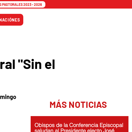
 PASTORALES 2023 - 2026
Tiempo
NACIÓNES
Adviento
al "Sin el
domingo
MÁS NOTICIAS
Obispos de la Conferencia Episcopal
saludan al Presidente electo José