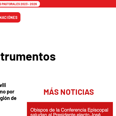
 PASTORALES 2023 - 2026
Tiempo
NACIÓNES
Adviento
nstrumentos
ili
MÁS NOTICIAS
omo por
egión de
Obispos de la Conferencia Episcopal
saludan al Presidente electo José