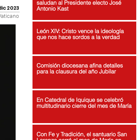
saludan al Presidente electo José
dic 2023
Antonio Kast
Vaticano
León XIV: Cristo vence la ideología
que nos hace sordos a la verdad
Comisión diocesana afina detalles
para la clausura del año Jubilar
En Catedral de Iquique se celebró
multitudinario cierre del mes de María
Con Fe y Tradición, el santuario San