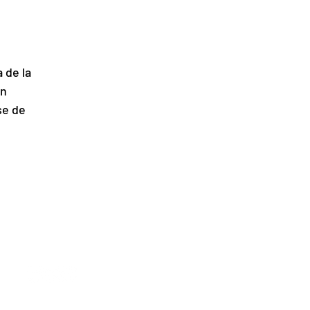
 de la 
n 
se de 
REDES SOCIALES