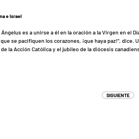
na e Israel
 Ángelus es a unirse a él en la oración a la Virgen en el Día
ue se pacifiquen los corazones, ¡que haya paz!", dice. U
 la Acción Católica y el jubileo de la diócesis canadien
SIGUIENTE
CIÓN
CONTACTO
S/N - Tarapacá.
parroquiasanlorenzotarapaca@gmail.com
ile.