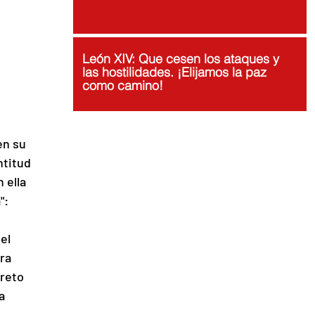
León XIV: Que cesen los ataques y
las hostilidades. ¡Elijamos la paz
como camino!
n su 
ntitud 
 ella 
":
el 
ra 
reto 
a 