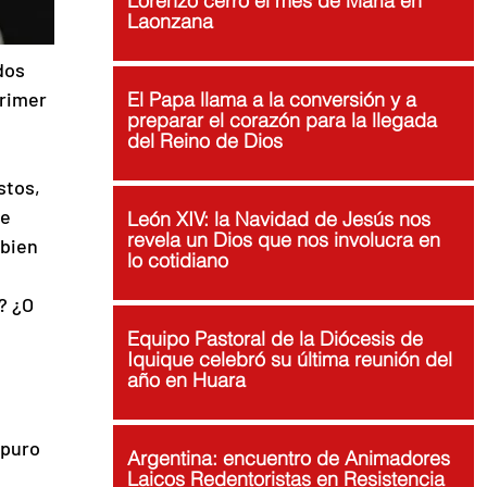
Lorenzo cerró el mes de María en
Laonzana
dos 
rimer 
El Papa llama a la conversión y a
preparar el corazón para la llegada
del Reino de Dios
stos, 
e 
León XIV: la Navidad de Jesús nos
revela un Dios que nos involucra en
bien 
lo cotidiano
? ¿O 
Equipo Pastoral de la Diócesis de
Iquique celebró su última reunión del
año en Huara
 puro 
Argentina: encuentro de Animadores
Laicos Redentoristas en Resistencia