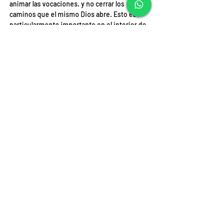
animar las vocaciones, y no cerrar los 
caminos que el mismo Dios abre. Esto es 
particularmente importante en el interior de 
las familias. Después, es importante crear 
en la comunidad un ambiente de escucha de 
la voz de Dios, de acogida, de respeto a 
quienes sienten deseos de seguir a Cristo 
en la vida consagrada o sacerdotal. 
Asimismo, hemos de estar cerca, con 
discreción y coherencia, aportando nuestro 
testimonio. Por último, interesarse 
sinceramente por cada uno ayuda a abrir el 
corazón. En definitiva, nuestras actitudes 
pueden ser decisivas para los jóvenes que 
quieren responder al Señor en este camino 
y no saben cómo hacerlo”.
Finalmente, cabe recordar que una de las 
condiciones necesarias para ganar las 
indulgencias concedidas con motivo del 
Jubileo del 2025 es orar por las intenciones 