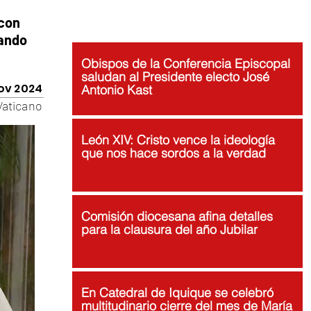
 con
nando
Obispos de la Conferencia Episcopal
saludan al Presidente electo José
ov 2024
Antonio Kast
Vaticano
León XIV: Cristo vence la ideología
que nos hace sordos a la verdad
Comisión diocesana afina detalles
para la clausura del año Jubilar
En Catedral de Iquique se celebró
multitudinario cierre del mes de María