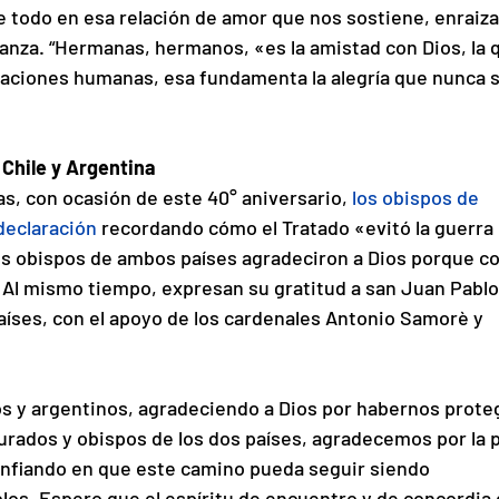
te todo en esa relación de amor que nos sostiene, enraiz
ranza. “Hermanas, hermanos, «es la amistad con Dios, la 
laciones humanas, esa fundamenta la alegría que nunca s
 Chile y Argentina
s, con ocasión de este 40° aniversario,
los obispos de 
declaración
recordando cómo el Tratado «evitó la guerra 
os obispos de ambos países agradeciron a Dios porque co
. Al mismo tiempo, expresan su gratitud a san Juan Pablo I
aíses, con el apoyo de los cardenales Antonio Samorè y 
nos y argentinos, agradeciendo a Dios por habernos proteg
purados y obispos de los dos países, agradecemos por la p
onfiando en que este camino pueda seguir siendo 
los. Espero que el espíritu de encuentro y de concordia 