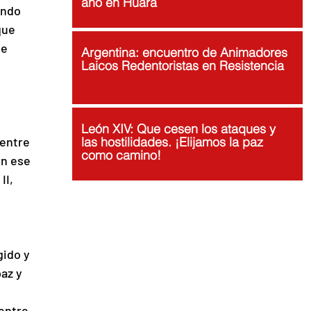
año en Huara
ando 
que 
e 
Argentina: encuentro de Animadores
Laicos Redentoristas en Resistencia
León XIV: Que cesen los ataques y
entre 
las hostilidades. ¡Elijamos la paz
como camino!
n ese 
I, 
ido y 
az y 
entre 