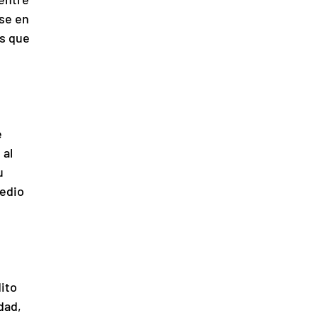
se en 
s que 
 
al 
u 
edio 
ito 
dad, 