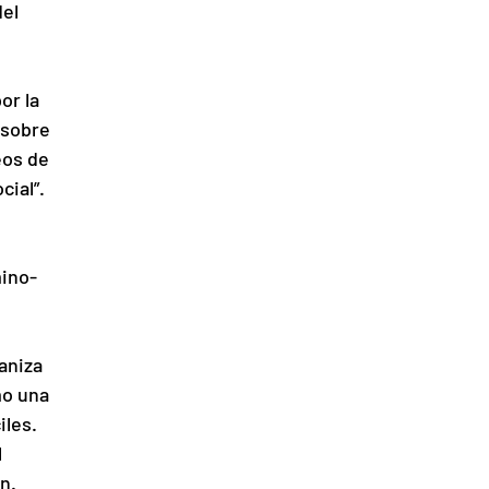
el 
or la 
 sobre 
eos de 
cial”.
ino- 
aniza 
mo una 
les. 
 
n.