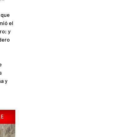
 que 
ió el 
ro; y 
dero 
e 
s 
a y 