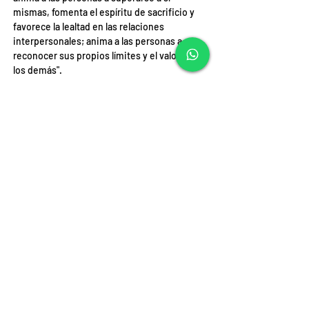
mismas, fomenta el espíritu de sacrificio y 
favorece la lealtad en las relaciones 
interpersonales; anima a las personas a 
reconocer sus propios límites y el valor de 
los demás".
Conocer a las personas, incluso a las más 
hostiles
Si son verdaderamente "juegos", los Juegos 
Olímpicos pueden ser realmente "un lugar 
excepcional de encuentro entre los pueblos, 
incluso los más hostiles", dice Francisco, 
mirando el conocido logotipo con los cinco 
anillos entrelazados que, escribe, 
representan el "espíritu de fraternidad" que 
debe caracterizar el acontecimiento 
olímpico y la competición deportiva en 
general.
Derribar el odio y los prejuicios
Concluyendo su mensaje, el Papa expresa a 