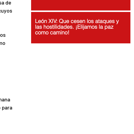
sa de 
cuyos 
León XIV: Que cesen los ataques y
las hostilidades. ¡Elijamos la paz
como camino!
los 
mo 
mana 
 para 