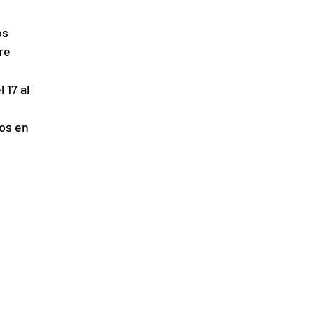
s 
re 
 17 al 
os en 