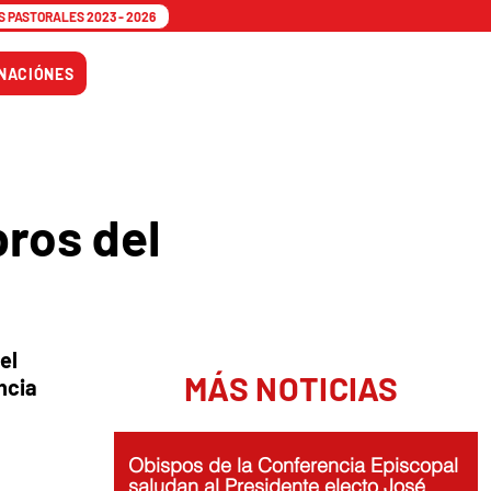
 PASTORALES 2023 - 2026
Tiempo
NACIÓNES
Adviento
ros del
el
MÁS NOTICIAS
ncia
Obispos de la Conferencia Episcopal
saludan al Presidente electo José