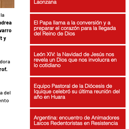
Laonzana
la 
drea 
El Papa llama a la conversión y a
preparar el corazón para la llegada
varro 
del Reino de Dios
t y 
León XIV: la Navidad de Jesús nos
revela un Dios que nos involucra en
dora 
lo cotidiano
rof. 
Equipo Pastoral de la Diócesis de
Iquique celebró su última reunión del
a del 
año en Huara
ento 
 
Argentina: encuentro de Animadores
Laicos Redentoristas en Resistencia