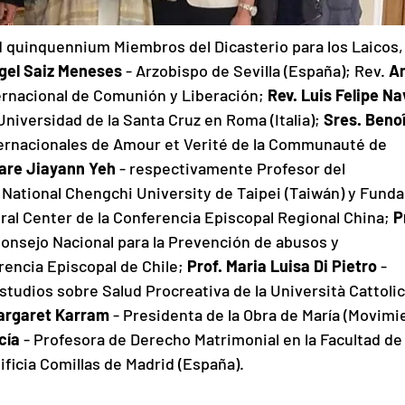
 quinquennium Miembros del Dicasterio para los Laicos, 
gel Saiz Meneses
 - Arzobispo de Sevilla (España); Rev. 
An
ternacional de Comunión y Liberación; 
Rev. Luis Felipe Na
 Universidad de la Santa Cruz en Roma (Italia); 
Sres. Benoî
ternacionales de Amour et Verité de la Communauté de 
lare Jiayann Yeh
 - respectivamente Profesor del 
National Chengchi University de Taipei (Taiwán) y Funda
ral Center de la Conferencia Episcopal Regional China; 
P
Consejo Nacional para la Prevención de abusos y 
encia Episcopal de Chile; 
Prof. Maria Luisa Di Pietro
 - 
studios sobre Salud Procreativa de la Università Cattolic
Margaret Karram
 - Presidenta de la Obra de María (Movimi
cía
 - Profesora de Derecho Matrimonial en la Facultad de
ficia Comillas de Madrid (España).