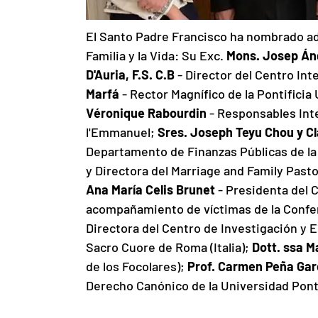
El Santo Padre Francisco ha nombrado ad
Familia y la Vida: Su Exc. 
Mons. Josep Án
D'Auria, F.S. C.B
 - Director del Centro In
Marfá
 - Rector Magnífico de la Pontificia
Véronique Rabourdin
 - Responsables In
l'Emmanuel; 
Sres. Joseph Teyu Chou y C
Departamento de Finanzas Públicas de la 
y Directora del Marriage and Family Pasto
Ana María Celis Brunet
 - Presidenta del 
acompañamiento de víctimas de la Confer
Directora del Centro de Investigación y E
Sacro Cuore de Roma (Italia); 
Dott. ssa 
de los Focolares); 
Prof. Carmen Peña Gar
Derecho Canónico de la Universidad Ponti