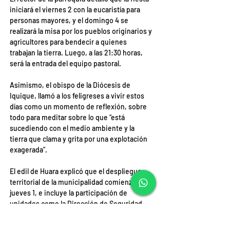
iniciará el viernes 2 con la eucaristía para 
personas mayores, y el domingo 4 se 
realizará la misa por los pueblos originarios y 
agricultores para bendecir a quienes 
trabajan la tierra. Luego, a las 21:30 horas, 
será la entrada del equipo pastoral.
Asimismo, el obispo de la Diócesis de 
Iquique, llamó a los feligreses a vivir estos 
días como un momento de reflexión, sobre 
todo para meditar sobre lo que “está 
sucediendo con el medio ambiente y la 
tierra que clama y grita por una explotación 
exagerada”.
El edil de Huara explicó que el despliegue 
territorial de la municipalidad comienza el 
jueves 1, e incluye la participación de 
unidades como la Dirección de Seguridad 
Pública, Aseo y Ornato, la Dirección de 
Desarrollo Comunitario (DIDECO), Finanzas y 