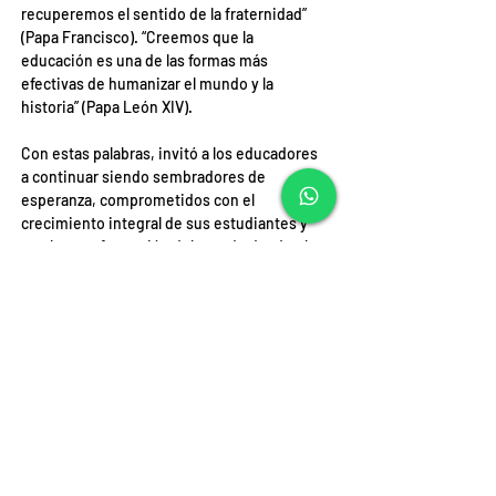
recuperemos el sentido de la fraternidad” 
(Papa Francisco). “Creemos que la 
educación es una de las formas más 
efectivas de humanizar el mundo y la 
historia” (Papa León XIV).
Con estas palabras, invitó a los educadores 
a continuar siendo sembradores de 
esperanza, comprometidos con el 
crecimiento integral de sus estudiantes y 
con la transformación del mundo desde el 
aula.
Durante la presentación de los dones, 
ingresó el Cirio Jubilar, cuya luz representa 
a Cristo, luz del mundo y bendita 
misericordia. También fueron presentadas 
fotografías y nóminas de educadores y 
profesores de religión, símbolos de la 
misión evangelizadora de la educación, 
ofrecida a Dios como don y servicio.