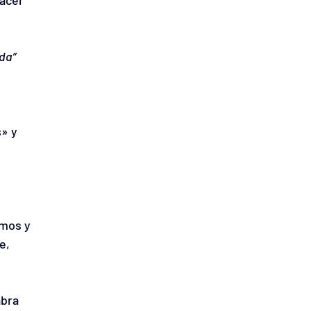
acer 
ida”
» y 
mos y 
e, 
bra 