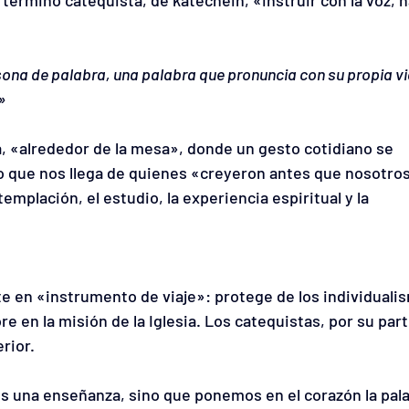
 término catequista, de katēchein, «instruir con la voz, h
rsona de palabra, una palabra que pronuncia con su propia v
»
ia, «alrededor de la mesa», donde un gesto cotidiano se 
vo que nos llega de quienes «creyeron antes que nosotros
templación, el estudio, la experiencia espiritual y la 
e en «instrumento de viaje»: protege de los individualis
re en la misión de la Iglesia. Los catequistas, por su part
rior.
s una enseñanza, sino que ponemos en el corazón la pala