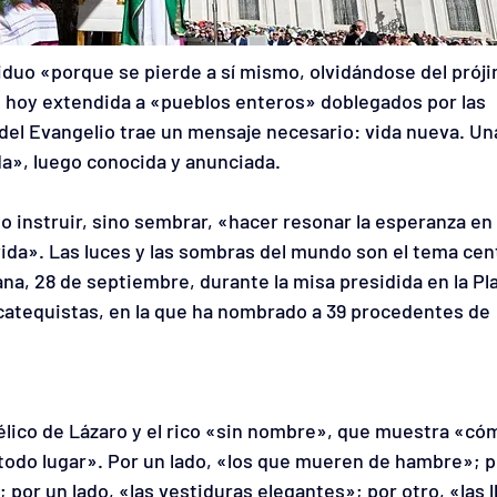
viduo «porque se pierde a sí mismo, olvidándose del próji
, hoy extendida a «pueblos enteros» doblegados por las 
 del Evangelio trae un mensaje necesario: vida nueva. Un
a», luego conocida y anunciada.
lo instruir, sino sembrar, «hacer resonar la esperanza en 
ida». Las luces y las sombras del mundo son el tema cent
na, 28 de septiembre, durante la misa presidida en la Pla
catequistas, en la que ha nombrado a 39 procedentes de 
gélico de Lázaro y el rico «sin nombre», que muestra «có
todo lugar». Por un lado, «los que mueren de hambre»; p
; por un lado, «las vestiduras elegantes»; por otro, «las l