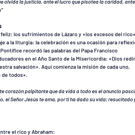
lvida la justicia, ante el lucro que pisotea la caridad, ante 
s”
s
feliz: los sufrimientos de Lázaro y «los excesos del rico»
je a la liturgia: la celebración es una ocasión para reflexi
 Pontífice recordó las palabras del Papa Francisco 
ducadores en el Año Santo de la Misericordia: «Dios redi
stra salvación». Aquí comienza la misión de cada uno, 
n de todos».
ste corazón palpitante que da vida a todo es el anuncio pascua
, el Señor Jesús te ama, por ti ha dado su vida; resucitado y
ntre el rico y Abraham: