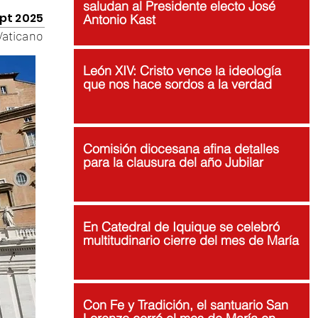
saludan al Presidente electo José
pt 2025
Antonio Kast
Vaticano
León XIV: Cristo vence la ideología
que nos hace sordos a la verdad
Comisión diocesana afina detalles
para la clausura del año Jubilar
En Catedral de Iquique se celebró
multitudinario cierre del mes de María
Con Fe y Tradición, el santuario San