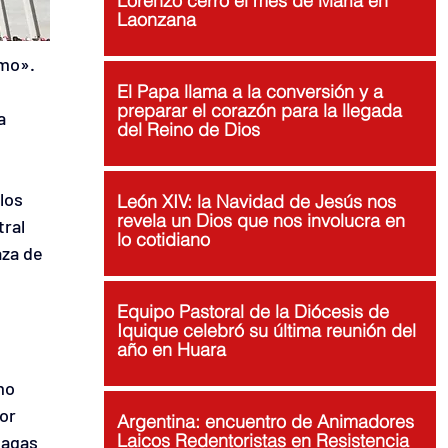
Lorenzo cerró el mes de María en
Laonzana
mo». 
El Papa llama a la conversión y a
preparar el corazón para la llegada
a 
del Reino de Dios
los 
León XIV: la Navidad de Jesús nos
revela un Dios que nos involucra en
ral 
lo cotidiano
za de 
Equipo Pastoral de la Diócesis de
Iquique celebró su última reunión del
año en Huara
mo 
or 
Argentina: encuentro de Animadores
Laicos Redentoristas en Resistencia
lagas 