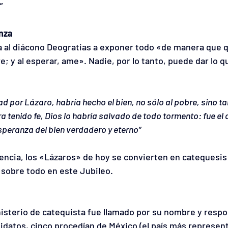
”
nza
a al diácono Deogratias a exponer todo «de manera que q
e; y al esperar, ame». Nadie, por lo tanto, puede dar lo q
dad por Lázaro, habría hecho el bien, no sólo al pobre, sino t
a tenido fe, Dios lo habría salvado de todo tormento: fue el
esperanza del bien verdadero y eterno”
erencia, los «Lázaros» de hoy se convierten en catequesis 
, sobre todo en este Jubileo.
nisterio de catequista fue llamado por su nombre y respo
idatos, cinco procedían de México (el país más represent