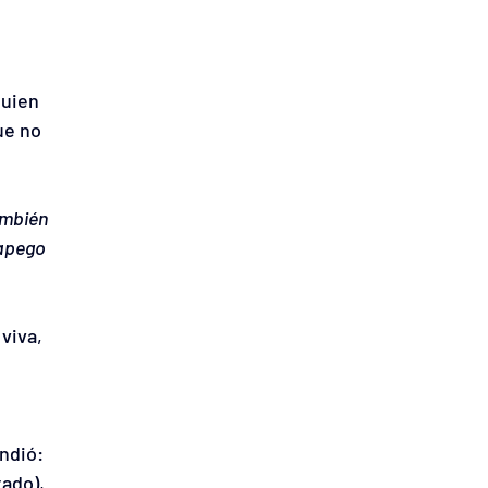
uien 
ue no 
ambién 
 apego 
viva, 
ndió: 
ado), 