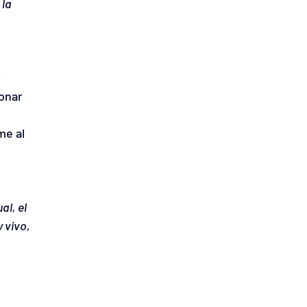
la 
 
onar 
me al 
l, el 
 vivo, 