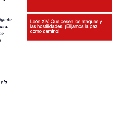
igente 
León XIV: Que cesen los ataques y
casa, 
las hostilidades. ¡Elijamos la paz
como camino!
ne 
 
y la 