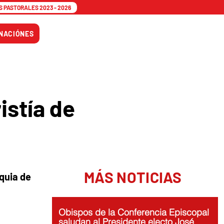
 PASTORALES 2023 - 2026
Tiempo
NACIÓNES
Adviento
istía de
MÁS NOTICIAS
iquia de
Obispos de la Conferencia Episcopal
saludan al Presidente electo José