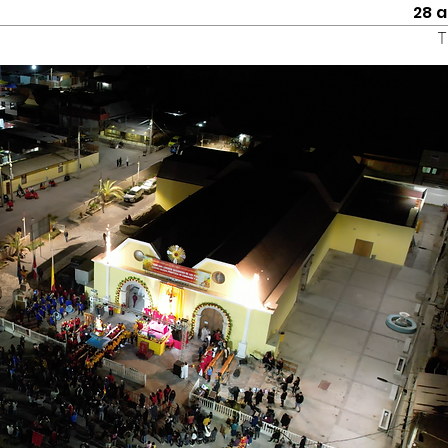
28 
T