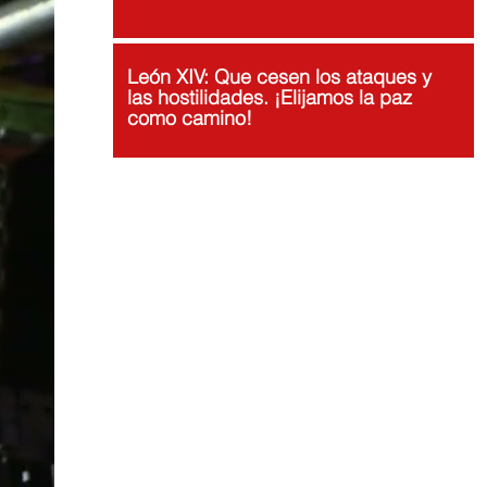
León XIV: Que cesen los ataques y
las hostilidades. ¡Elijamos la paz
como camino!