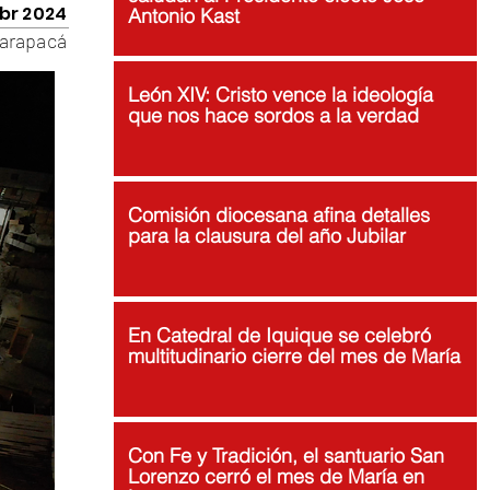
abr 2024
Antonio Kast
arapacá
León XIV: Cristo vence la ideología
que nos hace sordos a la verdad
Comisión diocesana afina detalles
para la clausura del año Jubilar
En Catedral de Iquique se celebró
multitudinario cierre del mes de María
Con Fe y Tradición, el santuario San
Lorenzo cerró el mes de María en