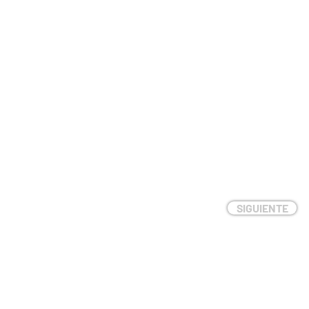
SIGUIENTE
CIÓN
CONTACTO
S/N - Tarapacá.
parroquiasanlorenzotarapaca@gmail.com
ile.
©2024 San Lorenzo de Tarapacá. Diseño y Desarrollo un aporte de La Fe Del