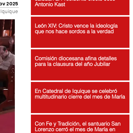
ov 2025
Antonio Kast
Iquique
León XIV: Cristo vence la ideología
que nos hace sordos a la verdad
Comisión diocesana afina detalles
para la clausura del año Jubilar
En Catedral de Iquique se celebró
multitudinario cierre del mes de María
Con Fe y Tradición, el santuario San
Lorenzo cerró el mes de María en