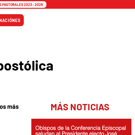
 PASTORALES 2023 - 2026
Tiempo
NACIÓNES
Adviento
postólica
MÁS NOTICIAS
 los más
Obispos de la Conferencia Episcopal
saludan al Presidente electo José