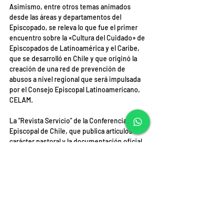
Asimismo, entre otros temas animados 
desde las áreas y departamentos del 
Episcopado, se releva lo que fue el primer 
encuentro sobre la «Cultura del Cuidado» de 
Episcopados de Latinoamérica y el Caribe, 
que se desarrolló en Chile y que originó la 
creación de una red de prevención de 
abusos a nivel regional que será impulsada 
por el Consejo Episcopal Latinoamericano, 
CELAM.
La “Revista Servicio” de la Conferencia 
Episcopal de Chile, que publica artículos de 
carácter pastoral y la documentación oficial 
de la CECh, se puede leer online o descargar 
desde el sitio
www.revistaservicio.cl
.
Fuente: Comunicaciones CECh
ANTERIOR
SIGUIENTE