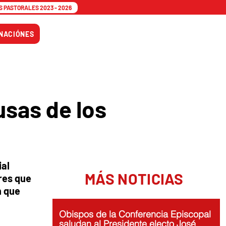
 PASTORALES 2023 - 2026
Tiempo
NACIÓNES
Adviento
usas de los
ial
MÁS NOTICIAS
res que
n que
Obispos de la Conferencia Episcopal
saludan al Presidente electo José