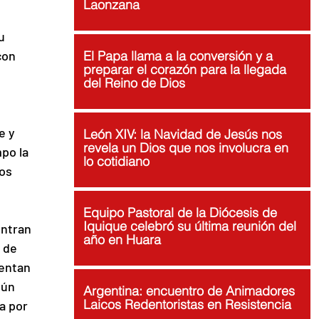
Laonzana
u 
con 
El Papa llama a la conversión y a
preparar el corazón para la llegada
del Reino de Dios
e y 
León XIV: la Navidad de Jesús nos
revela un Dios que nos involucra en
po la 
lo cotidiano
os 
Equipo Pastoral de la Diócesis de
Iquique celebró su última reunión del
ntran 
año en Huara
 de 
entan 
gún 
Argentina: encuentro de Animadores
Laicos Redentoristas en Resistencia
a por 