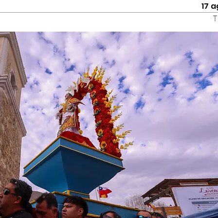
17 
T