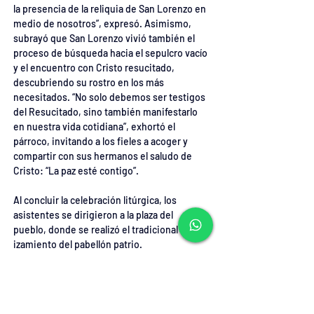
la presencia de la reliquia de San Lorenzo en 
medio de nosotros”, expresó. Asimismo, 
subrayó que San Lorenzo vivió también el 
proceso de búsqueda hacia el sepulcro vacío 
y el encuentro con Cristo resucitado, 
descubriendo su rostro en los más 
necesitados. “No solo debemos ser testigos 
del Resucitado, sino también manifestarlo 
en nuestra vida cotidiana”, exhortó el 
párroco, invitando a los fieles a acoger y 
compartir con sus hermanos el saludo de 
Cristo: “La paz esté contigo”.
Al concluir la celebración litúrgica, los 
asistentes se dirigieron a la plaza del 
pueblo, donde se realizó el tradicional 
izamiento del pabellón patrio. 
Posteriormente, se vivió un momento de 
alegría y fraternidad con la presentación de 
los bailes típicos, enmarcando así esta 
jornada de fe, identidad y gratitud.