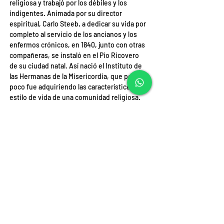
religiosa y trabajó por los débiles y los 
indigentes. Animada por su director 
espiritual, Carlo Steeb, a dedicar su vida por 
completo al servicio de los ancianos y los 
enfermos crónicos, en 1840, junto con otras 
compañeras, se instaló en el Pio Ricovero 
de su ciudad natal. Así nació el Instituto de 
las Hermanas de la Misericordia, que poco a 
poco fue adquiriendo las características y el 
estilo de vida de una comunidad religiosa. 
La regla fue redactada por la misma 
Vincenza María, cuya experiencia al lado de 
los enfermos, los ancianos y los huérfanos 
perfiló también su carisma. Murió el 11 de 
noviembre de 1855 y fue beatificada en 
Verona el 21 de septiembre de 2008. Será 
canonizada porque gracias a su intercesión, 
en 2014 una mujer chilena con un cuadro 
clínico complejo tras una serie de 
intervenciones quirúrgicas y en pronóstico 
reservado -los médicos temían que la 
paciente muriera en pocos días-, contra 